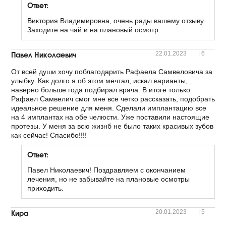
Ответ:
Виктория Владимировна, очень рады вашему отзыву.
Заходите на чай и на плановый осмотр.
Павел Николаевич
22.01.2023
|
6
От всей души хочу поблагодарить Рафаела Самвеловича за
улыбку. Как долго я об этом мечтал, искал варианты,
наверно больше года подбирал врача. В итоге только
Рафаел Самвелич смог мне все четко рассказать, подобрать
идеальное решение для меня. Сделали имплантацию все
на 4 имплантах на обе челюсти. Уже поставили настоящие
протезы. У меня за всю жизнб не было таких красивых зубов
как сейчас! Спасибо!!!!
Ответ:
Павел Николаевич! Поздравляем с окончанием
лечения, но не забывайте на плановые осмотры
приходить.
Кира
20.01.2023
|
5