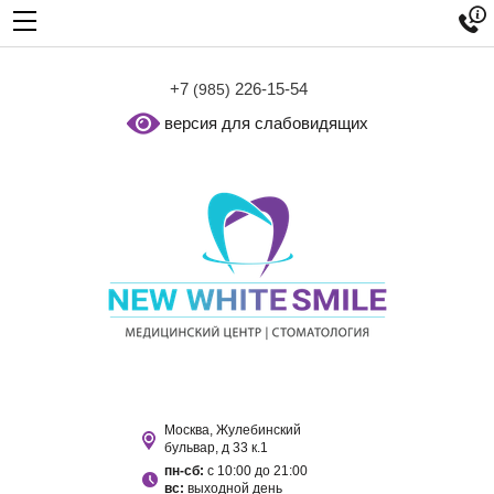

+7
226-15-54
(985)
версия для слабовидящих
Москва, Жулебинский
бульвар, д 33 к.1
пн-сб:
с 10:00 до 21:00
вс:
выходной день