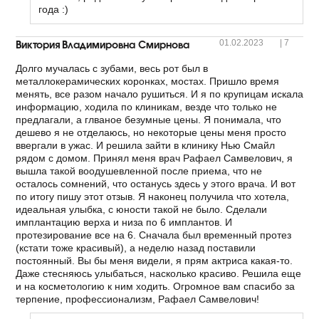
года :)
Виктория Владимировна Смирнова
01.02.2023
|
7
Долго мучалась с зубами, весь рот был в
металлокерамических коронках, мостах. Пришло время
менять, все разом начало рушиться. И я по крупицам искала
информацию, ходила по клиникам, везде что только не
предлагали, а глваное безумные цены. Я понимала, что
дешево я не отделаюсь, но некоторые цены меня просто
ввергали в ужас. И решила зайти в клинику Нью Смайл
рядом с домом. Принял меня врач Рафаел Самвелович, я
вышла такой воодушевленной после приема, что не
осталось сомнений, что останусь здесь у этого врача. И вот
по итогу пишу этот отзыв. Я наконец получила что хотела,
идеальная улыбка, с юности такой не было. Сделали
имплантацию верха и низа по 6 имплантов. И
протезирование все на 6. Сначала был временный протез
(кстати тоже красивый), а неделю назад поставили
постоянный. Вы бы меня видели, я прям актриса какая-то.
Даже стесняюсь улыбаться, насколько красиво. Решила еще
и на косметологию к ним ходить. Огромное вам спасибо за
терпение, профессионализм, Рафаел Самвелович!