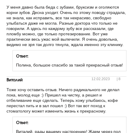
У меня давно была беда с зубами, бруксизм и оголяются
корни зубов. Десна уходит. Очень по этому поводу страдала,
не знала, как исправить, все так некрасиво, свободно
улыбаться даже не могла. Разные доктора что только не
говорили. А здесь по каждому зубу все рассказали, где
пломбу можно, где только протезирование. Вот уже
практически весь ужас мой вылечили. Я очень довольна,
видимо не зря так долго тянула, ждала именно эту клинику.
Ответ:
Полина, большое спасибо за такой прекрасный отзыв!
Виталий
12.02.2023
|
8
Тоже хочу оставить отзыв. Ничего радикального не делал
пока, молод еще :) Пришел на чистку, а решил и
отбеливание еще сделать. Теперь хожу улыбаюсь, кофе
перестал пить и в зал пошел :) Вот так вот поход к
стоматологу может изменить жизнь к прекрасному.
Ответ:
Виталий, рады вашему настроению! Ждем через пол