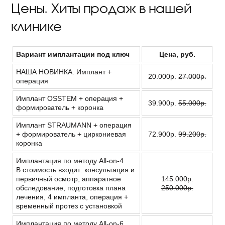
Цены. Хиты продаж в нашей
клинике
Вариант имплантации под ключ
Цена, руб.
НАША НОВИНКА. Имплант +
20.000р.
27.000р.
операция
Имплант OSSTEM + операция +
39.900р.
55.000р.
формирователь + коронка
Имплант STRAUMANN + операция
+ формирователь + циркониевая
72.900р.
99.200р.
коронка
Имплантация по методу All-on-4
В стоимость входит: консультация и
первичный осмотр, аппаратное
145.000р.
обследование, подготовка плана
250.000р.
лечения, 4 импланта, операция +
временный протез с установкой
Имплантация по методу All-on-6