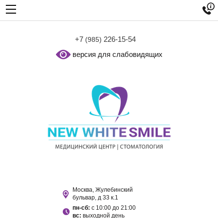

+7
226-15-54
(985)
версия для слабовидящих
Москва, Жулебинский
бульвар, д 33 к.1
пн-сб:
с 10:00 до 21:00
вс:
выходной день