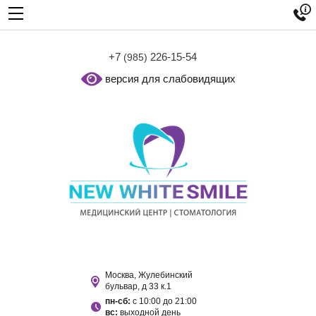

+7
226-15-54
(985)
версия для слабовидящих
Москва, Жулебинский
бульвар, д 33 к.1
пн-сб:
с 10:00 до 21:00
вс:
выходной день