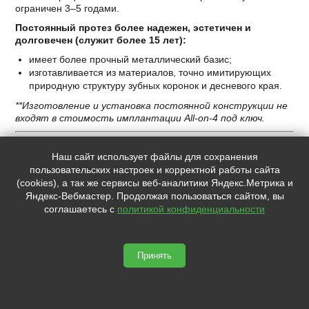
ограничен 3–5 годами.
Постоянный протез более надежен, эстетичен и
долговечен (служит более 15 лет):
имеет более прочный металлический базис;
изготавливается из материалов, точно имитирующих
природную структуру зубных коронок и десневого края.
**Изготовление и установка постоянной конструкции не
входят в стоимость имплантации All-on-4 под ключ.
Окончательный результат
Наш сайт использует файлы для сохранения
пользовательских настроек и корректной работы сайта
через полгода
(cookies), а так же сервисы веб-аналитики Яндекс.Метрика и
Яндекс-Вебмастер. Продолжая пользоваться сайтом, вы
соглашаетесь с
политикой конфиденциальности
Принять
Удобно – зубы стали «родными»