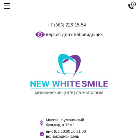

+7
226-15-54
(985)
версия для слабовидящих
Москва, Жулебинский
бульвар, д 33 к.1
пн-сб:
с 10:00 до 21:00
вс:
выходной день