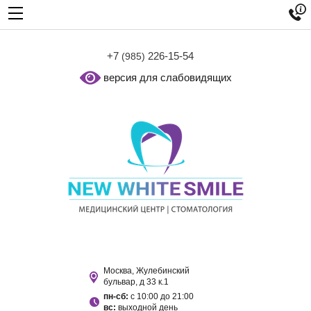

+7
226-15-54
(985)
версия для слабовидящих
Москва, Жулебинский
бульвар, д 33 к.1
пн-сб:
с 10:00 до 21:00
вс:
выходной день