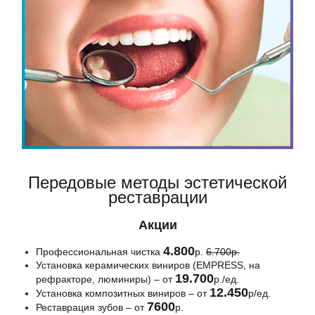
Передовые методы эстетической
реставрации
Акции
4.800
Профессиональная чистка
р.
6.700р.
Установка керамических виниров (EMPRESS, на
19.700
рефракторе, люминиры) – от
р./ед.
12.450
Установка композитных виниров – от
р/ед.
7600
Реставрация зубов – от
р.